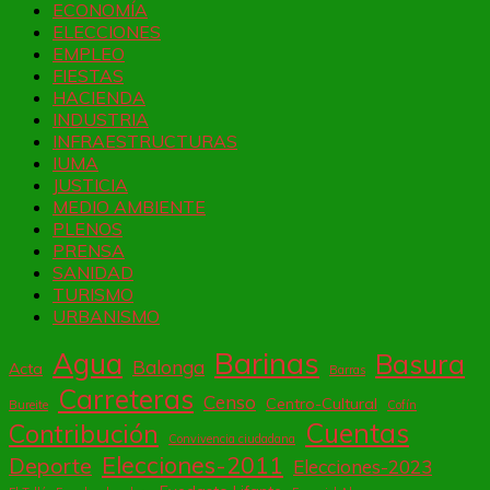
entradas
ECONOMÍA
ELECCIONES
EMPLEO
FIESTAS
HACIENDA
INDUSTRIA
INFRAESTRUCTURAS
IUMA
JUSTICIA
MEDIO AMBIENTE
PLENOS
PRENSA
SANIDAD
TURISMO
URBANISMO
Barinas
Agua
Basura
Balonga
Acta
Barras
Carreteras
Censo
Centro-Cultural
Bureite
Cofín
Cuentas
Contribución
Convivencia ciudadana
Elecciones-2011
Deporte
Elecciones-2023