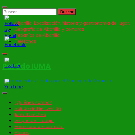
Saltar
al
Buscar:
contenido
Abanilla: Localización, historia y gastronomía del lugar.
Geografía de Abanilla y comarca
Pedanías de Abanilla
Teléfonos
Partido IUMA
Independientes Unidos por el Municipio de Abanilla
¿Quiénes somos?
Set
Saludo de Bienvenida
Youtube
Junta Directiva
Channel
Grupos de Trabajo
ID
Formulario de contacto
Plenos