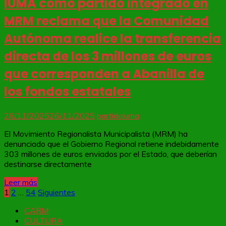
IUMA como partido integrado en
MRM reclama que la Comunidad
Autónoma realice la transferencia
directa de los 3 millones de euros
que corresponden a Abanilla de
los fondos estatales
26/11/2025
26/11/2025
partidoiuma
El Movimiento Regionalista Municipalista (MRM) ha
denunciado que el Gobierno Regional retiene indebidamente
303 millones de euros enviados por el Estado, que deberían
destinarse directamente
Leer más
Paginación
1
2
…
54
Siguientes
de
CARM
CULTURA