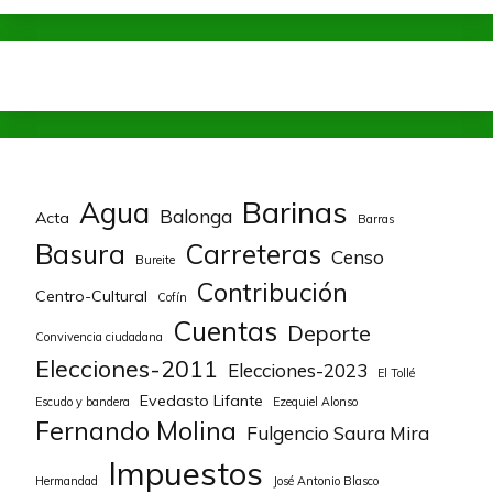
Barinas
Agua
Balonga
Acta
Barras
Basura
Carreteras
Censo
Bureite
Contribución
Centro-Cultural
Cofín
Cuentas
Deporte
Convivencia ciudadana
Elecciones-2011
Elecciones-2023
El Tollé
Evedasto Lifante
Escudo y bandera
Ezequiel Alonso
Fernando Molina
Fulgencio Saura Mira
Impuestos
Hermandad
José Antonio Blasco