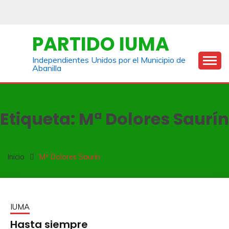
Saltar
al
contenido
PARTIDO IUMA
Independientes Unidos por el Municipio de
Abanilla
Etiqueta:
Mª Dolores Saurín
Inicio
Mª Dolores Saurín
IUMA
Hasta siempre