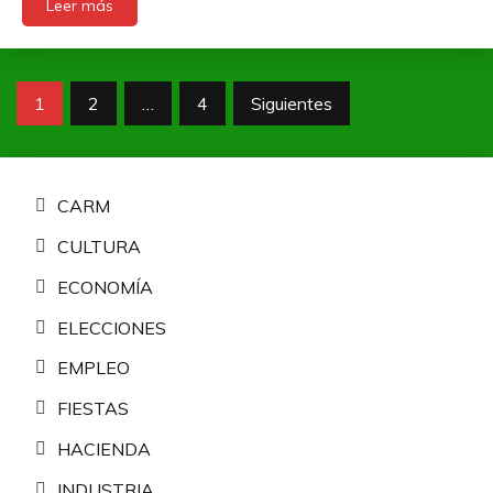
Leer más
Paginación
1
2
…
4
Siguientes
de
entradas
CARM
CULTURA
ECONOMÍA
ELECCIONES
EMPLEO
FIESTAS
HACIENDA
INDUSTRIA