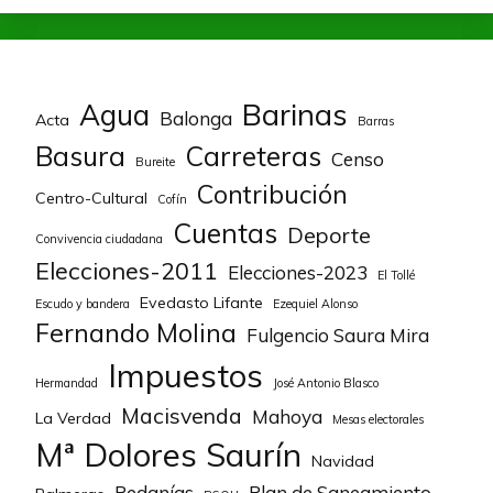
Barinas
Agua
Balonga
Acta
Barras
Basura
Carreteras
Censo
Bureite
Contribución
Centro-Cultural
Cofín
Cuentas
Deporte
Convivencia ciudadana
Elecciones-2011
Elecciones-2023
El Tollé
Evedasto Lifante
Escudo y bandera
Ezequiel Alonso
Fernando Molina
Fulgencio Saura Mira
Impuestos
Hermandad
José Antonio Blasco
Macisvenda
Mahoya
La Verdad
Mesas electorales
Mª Dolores Saurín
Navidad
Pedanías
Plan de Saneamiento