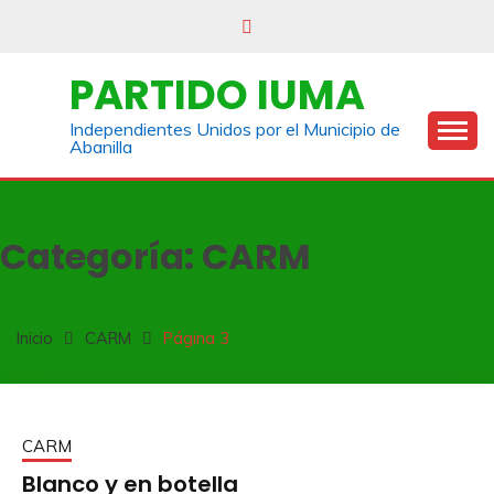
Saltar
al
contenido
PARTIDO IUMA
Independientes Unidos por el Municipio de
Abanilla
Categoría:
CARM
Inicio
CARM
Página 3
CARM
Blanco y en botella