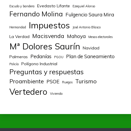
Evedasto Lifante
Escudo y bandera
Ezequiel Alonso
Fernando Molina
Fulgencio Saura Mira
Impuestos
Hermandad
José Antonio Blasco
Macisvenda
Mahoya
La Verdad
Mesas electorales
Mª Dolores Saurín
Navidad
Pedanías
Plan de Saneamiento
Palmeras
PGOU
Polígono Industrial
Policía
Preguntas y respuestas
Proambiente
Turismo
PSOE
Ruegos
Vertedero
Vivienda