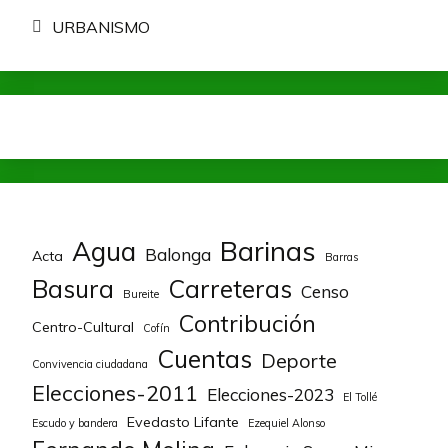
URBANISMO
Barinas
Agua
Balonga
Acta
Barras
Basura
Carreteras
Censo
Bureite
Contribución
Centro-Cultural
Cofín
Cuentas
Deporte
Convivencia ciudadana
Elecciones-2011
Elecciones-2023
El Tollé
Evedasto Lifante
Escudo y bandera
Ezequiel Alonso