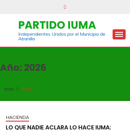
Saltar
al
contenido
PARTIDO IUMA
Independientes Unidos por el Municipio de
Abanilla
Año:
2026
Inicio
2026
HACIENDA
LO QUE NADIE ACLARA LO HACE IUMA: