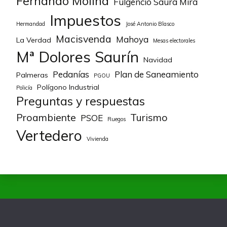
Fernando Molina
Fulgencio Saura Mira
Impuestos
Hermandad
José Antonio Blasco
Macisvenda
Mahoya
La Verdad
Mesas electorales
Mª Dolores Saurín
Navidad
Pedanías
Plan de Saneamiento
Palmeras
PGOU
Polígono Industrial
Policía
Preguntas y respuestas
Proambiente
Turismo
PSOE
Ruegos
Vertedero
Vivienda