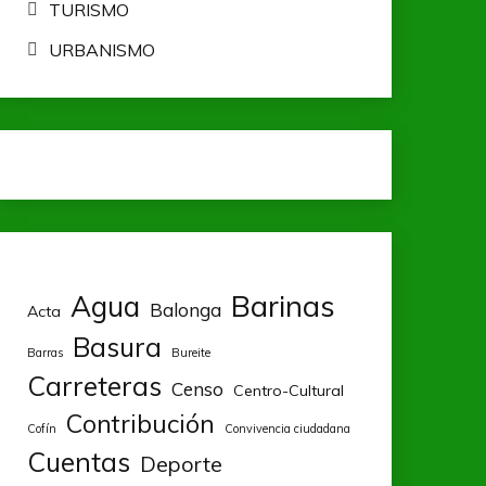
TURISMO
URBANISMO
Barinas
Agua
Balonga
Acta
Basura
Barras
Bureite
Carreteras
Censo
Centro-Cultural
Contribución
Cofín
Convivencia ciudadana
Cuentas
Deporte