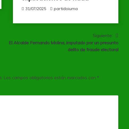
31/07/2025
partidoiuma
Siguiente:
El Alcalde Fernando Molina, imputado por un presunto
delito de fraude electoral
a.
Los campos obligatorios están marcados con
*