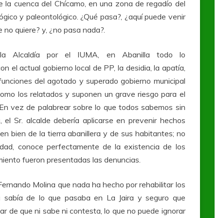
 la cuenca del Chícamo, en una zona de regadío del
ógico y paleontológico. ¿Qué pasa?, ¿aquí puede venir
e no quiere? y, ¿no pasa nada?.
la Alcaldía por el IUMA, en Abanilla todo lo
 el actual gobierno local de PP, la desidia, la apatía,
 funciones del agotado y superado gobierno municipal
como los relatados y suponen un grave riesgo para el
 En vez de palabrear sobre lo que todos sabemos sin
 el Sr. alcalde debería aplicarse en prevenir hechos
n bien de la tierra abanillera y de sus habitantes; no
dad, conoce perfectamente de la existencia de los
iento fueron presentadas las denuncias.
e Fernando Molina que nada ha hecho por rehabilitar los
da sabía de lo que pasaba en La Jaira y seguro que
 de que ni sabe ni contesta, lo que no puede ignorar