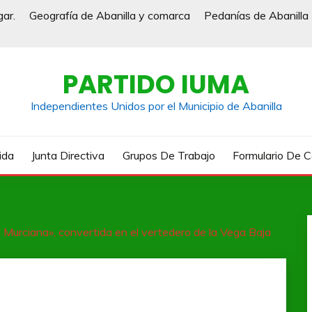
gar.
Geografía de Abanilla y comarca
Pedanías de Abanilla
PARTIDO IUMA
Independientes Unidos por el Municipio de Abanilla
ida
Junta Directiva
Grupos De Trabajo
Formulario De 
rciana», convertida en el vertedero de la Vega Baja