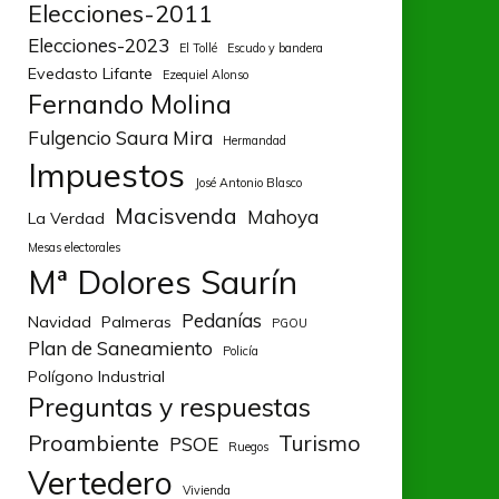
Elecciones-2011
Elecciones-2023
El Tollé
Escudo y bandera
Evedasto Lifante
Ezequiel Alonso
Fernando Molina
Fulgencio Saura Mira
Hermandad
Impuestos
José Antonio Blasco
Macisvenda
Mahoya
La Verdad
Mesas electorales
Mª Dolores Saurín
Pedanías
Navidad
Palmeras
PGOU
Plan de Saneamiento
Policía
Polígono Industrial
Preguntas y respuestas
Proambiente
Turismo
PSOE
Ruegos
Vertedero
Vivienda