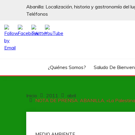
Saltar
Abanilla: Localización, historia y gastronomía del lu
al
Teléfonos
contenido
¿Quiénes Somos?
Saludo De Bienven
Inicio
2011
abril
NOTA DE PRENSA: ABANILLA, «La Palestina Mu
MEDIO AMBIENTE