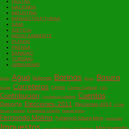
FIESTAS
HACIENDA
INDUSTRIA
INFRAESTRUCTURAS
IUMA
JUSTICIA
MEDIO AMBIENTE
PLENOS
PRENSA
SANIDAD
TURISMO
URBANISMO
Barinas
Agua
Basura
Balonga
Acta
Barras
Carreteras
Censo
Centro-Cultural
Bureite
Cofín
Cuentas
Contribución
Convivencia ciudadana
Elecciones-2011
Deporte
Elecciones-2023
El Tollé
Evedasto Lifante
Escudo y bandera
Ezequiel Alonso
Fernando Molina
Fulgencio Saura Mira
Hermandad
Impuestos
Macisvenda
La Verdad
José Antonio Blasco