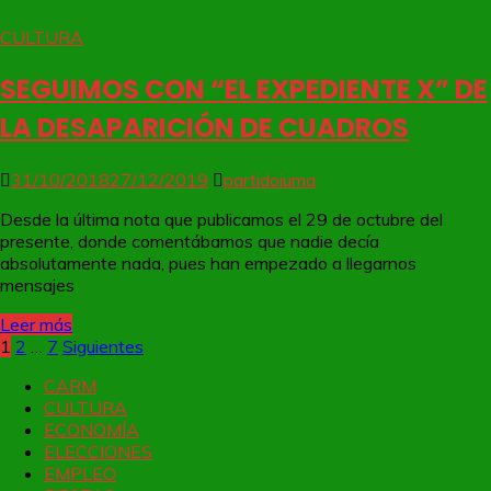
CULTURA
SEGUIMOS CON “EL EXPEDIENTE X” DE
LA DESAPARICIÓN DE CUADROS
31/10/2018
27/12/2019
partidoiuma
Desde la última nota que publicamos el 29 de octubre del
presente, donde comentábamos que nadie decía
absolutamente nada, pues han empezado a llegarnos
mensajes
Leer más
Paginación
1
2
…
7
Siguientes
de
CARM
CULTURA
entradas
ECONOMÍA
ELECCIONES
EMPLEO