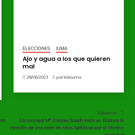
ELECCIONES
IUMA
Ajo y agua a los que quieren
mal
28/06/2023
partidoiuma
Siguiente:
con
La concejal Mª Dolores Saurín inicia en Barinas la
creación de una serie de rutas turísticas por el término
municipal