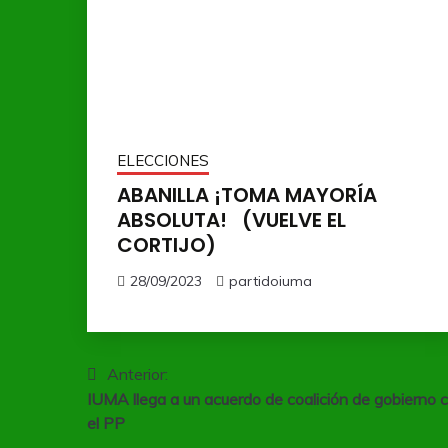
ELECCIONES
ABANILLA ¡TOMA MAYORÍA
ABSOLUTA! (VUELVE EL
CORTIJO)
28/09/2023
partidoiuma
Navegación
Anterior:
IUMA llega a un acuerdo de coalición de gobierno 
de
el PP