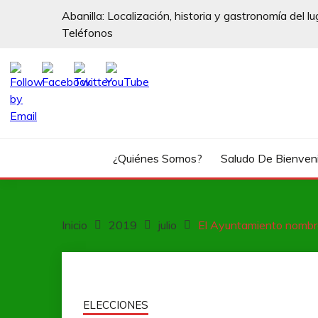
Saltar
Abanilla: Localización, historia y gastronomía del lu
al
Teléfonos
contenido
¿Quiénes Somos?
Saludo De Bienven
Inicio
2019
julio
El Ayuntamiento nombra
ELECCIONES