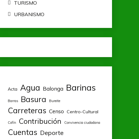
TURISMO
URBANISMO
Barinas
Agua
Balonga
Acta
Basura
Barras
Bureite
Carreteras
Censo
Centro-Cultural
Contribución
Cofín
Convivencia ciudadana
Cuentas
Deporte