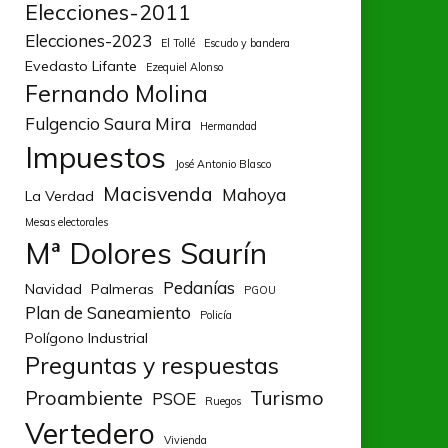
Elecciones-2011
Elecciones-2023
El Tollé
Escudo y bandera
Evedasto Lifante
Ezequiel Alonso
Fernando Molina
Fulgencio Saura Mira
Hermandad
Impuestos
José Antonio Blasco
Macisvenda
Mahoya
La Verdad
Mesas electorales
Mª Dolores Saurín
Pedanías
Navidad
Palmeras
PGOU
Plan de Saneamiento
Policía
Polígono Industrial
Preguntas y respuestas
Proambiente
Turismo
PSOE
Ruegos
Vertedero
Vivienda