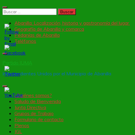
Saltar
al
Buscar:
contenido
Abanilla: Localización, historia y gastronomía del lugar.
Geografía de Abanilla y comarca
Pedanías de Abanilla
Teléfonos
Partido IUMA
Independientes Unidos por el Municipio de Abanilla
¿Quiénes somos?
Saludo de Bienvenida
Junta Directiva
Set
Grupos de Trabajo
Youtube
Formulario de contacto
Channel
Plenos
ID
JGL