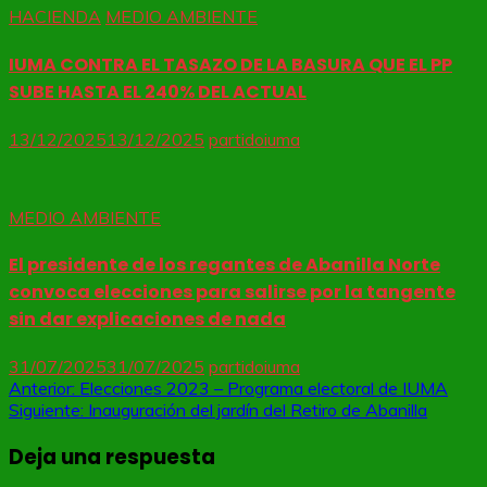
HACIENDA
MEDIO AMBIENTE
IUMA CONTRA EL TASAZO DE LA BASURA QUE EL PP
SUBE HASTA EL 240% DEL ACTUAL
13/12/2025
13/12/2025
partidoiuma
MEDIO AMBIENTE
El presidente de los regantes de Abanilla Norte
convoca elecciones para salirse por la tangente
sin dar explicaciones de nada
31/07/2025
31/07/2025
partidoiuma
Navegación
Anterior:
Elecciones 2023 – Programa electoral de IUMA
Siguiente:
Inauguración del jardín del Retiro de Abanilla
de
Deja una respuesta
entradas