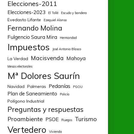
Elecciones-2011
Elecciones-2023
El Tollé
Escudo y bandera
Evedasto Lifante
Ezequiel Alonso
Fernando Molina
Fulgencio Saura Mira
Hermandad
Impuestos
José Antonio Blasco
Macisvenda
Mahoya
La Verdad
Mesas electorales
Mª Dolores Saurín
Pedanías
Navidad
Palmeras
PGOU
Plan de Saneamiento
Policía
Polígono Industrial
Preguntas y respuestas
Proambiente
Turismo
PSOE
Ruegos
Vertedero
Vivienda