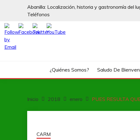
Saltar
Abanilla: Localización, historia y gastronomía del lu
al
Teléfonos
contenido
¿Quiénes Somos?
Saludo De Bienven
Inicio
2018
enero
PUES RESULTA QUE
CARM