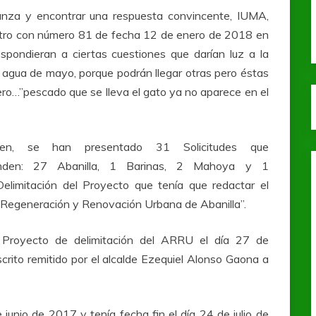
ianza y encontrar una respuesta convincente, IUMA,
stro con número 81 de fecha 12 de enero de 2018 en
spondieran a ciertas cuestiones que darían luz a la
agua de mayo, porque podrán llegar otras pero éstas
ero…”pescado que se lleva el gato ya no aparece en el
en, se han presentado 31 Solicitudes que
onden: 27 Abanilla, 1 Barinas, 2 Mahoya y 1
elimitación del Proyecto que tenía que redactar el
 Regeneración y Renovación Urbana de Abanilla”.
o Proyecto de delimitación del ARRU el día 27 de
rito remitido por el alcalde Ezequiel Alonso Gaona a
e junio de 2017 y tenía fecha fin el día 24 de julio de