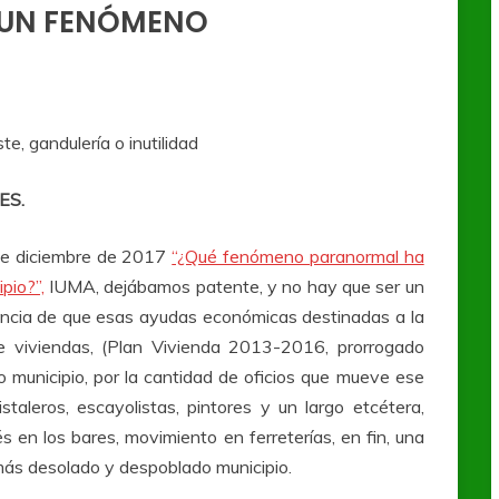
S UN FENÓMENO
e, gandulería o inutilidad
ES.
 de diciembre de 2017
“¿Qué fenómeno paranormal ha
pio?”,
IUMA, dejábamos patente, y no hay que ser un
rtancia de que esas ayudas económicas destinadas a la
de viviendas, (Plan Vivienda 2013-2016, prorrogado
 municipio, por la cantidad de oficios que mueve ese
cristaleros, escayolistas, pintores y un largo etcétera,
s en los bares, movimiento en ferreterías, en fin, una
más desolado y despoblado municipio.