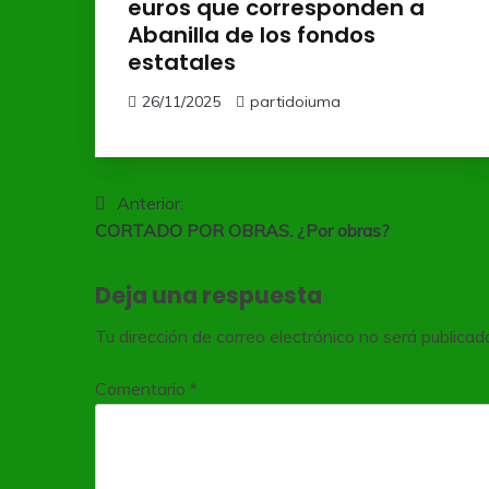
euros que corresponden a
Abanilla de los fondos
estatales
26/11/2025
partidoiuma
Navegación
Anterior:
CORTADO POR OBRAS. ¿Por obras?
de
entradas
Deja una respuesta
Tu dirección de correo electrónico no será publicad
Comentario
*