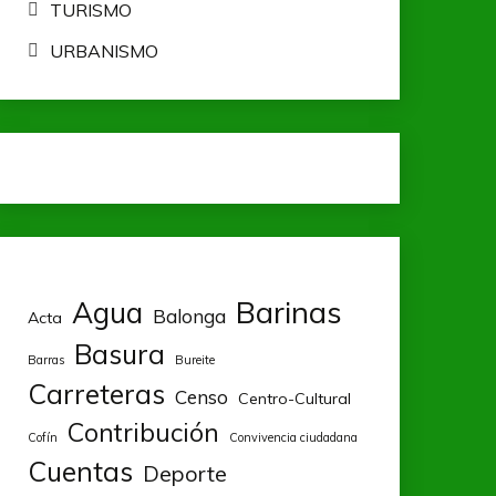
TURISMO
URBANISMO
Barinas
Agua
Balonga
Acta
Basura
Barras
Bureite
Carreteras
Censo
Centro-Cultural
Contribución
Cofín
Convivencia ciudadana
Cuentas
Deporte